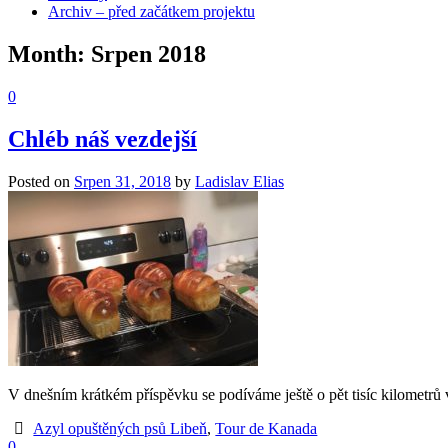
Archiv – před začátkem projektu
Month:
Srpen 2018
0
Chléb náš vezdejší
Posted on
Srpen 31, 2018
by
Ladislav Elias
V dnešním krátkém příspěvku se podíváme ještě o pět tisíc kilometrů 
Azyl opuštěných psů Libeň
,
Tour de Kanada
0