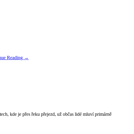
nue Reading
→
ech, kde je přes řeku přejezd, už občas lidé mluví primárně