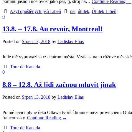
pominu jasnou účelovost jako pes, tj, stroj na…
Continue Reading
→
Azyl opuštěných psů Libeň
psi
,
útulek
,
Útulek Libeň
0
13.8. – 17.8. Au revoir, Montreal!
Posted on
Srpen 17, 2018
by
Ladislav Elias
Julie mě vyprovází skrz centrum města. Vzala si na to růžové městské k
Tour de Kanada
0
8.8 – 12.8. Až lidi začnou mluvit jinak
Posted on
Srpen 13, 2018
by
Ladislav Elias
Po mé levici plyne řeka Ottawa tvořící hranice mezi provinciemi Onta
francouzsky.
Continue Reading
→
Tour de Kanada