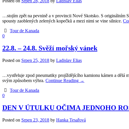
Posted on
Srpen 28, 2018
by
Ladislav Elias
…stojím zpět na pevnině a v provincii Nové Skotsko. S originálním S
spousty zaoblených zelených kopečků a mezi nimi se vine silnice.
Co
Tour de Kanada
0
22.8. – 24.8. Svěží mořský vánek
Posted on
Srpen 25, 2018
by
Ladislav Elias
…vystřeluje zpod pneumatiky projíždějícího kamionu kámen a dělá mi 
svým způsobem výhra.
Continue Reading
→
Tour de Kanada
0
DEN V ÚTULKU OČIMA JEDNOHO R
Posted on
Srpen 23, 2018
by
Hanka Tesařová