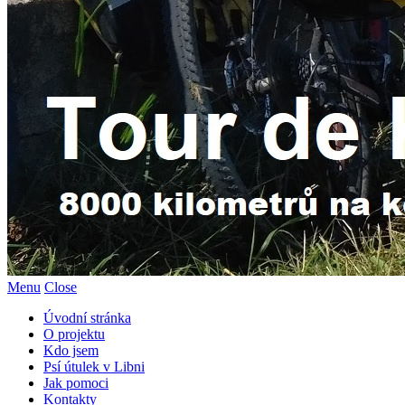
Menu
Close
Úvodní stránka
O projektu
Kdo jsem
Psí útulek v Libni
Jak pomoci
Kontakty