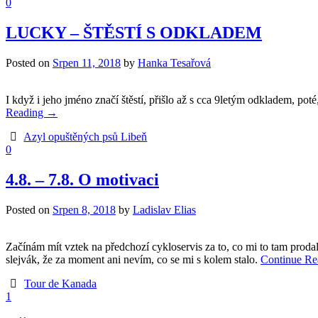
0
LUCKY – ŠTĚSTÍ S ODKLADEM
Posted on
Srpen 11, 2018
by
Hanka Tesařová
I když i jeho jméno značí štěstí, přišlo až s cca 9letým odkladem, po
Reading
→
Azyl opuštěných psů Libeň
0
4.8. – 7.8. O motivaci
Posted on
Srpen 8, 2018
by
Ladislav Elias
Začínám mít vztek na předchozí cykloservis za to, co mi to tam prodal
slejvák, že za moment ani nevím, co se mi s kolem stalo.
Continue R
Tour de Kanada
1