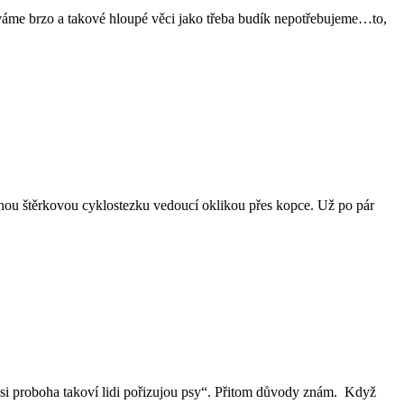
áváme brzo a takové hloupé věci jako třeba budík nepotřebujeme…to,
ženou štěrkovou cyklostezku vedoucí oklikou přes kopce. Už po pár
č si proboha takoví lidi pořizujou psy“. Přitom důvody znám. Když