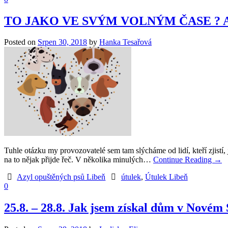
TO JAKO VE SVÝM VOLNÝM ČASE ? 
Posted on
Srpen 30, 2018
by
Hanka Tesařová
Tuhle otázku my provozovatelé sem tam slýcháme od lidí, kteří zjis
na to nějak přijde řeč. V několika minulých…
Continue Reading
→
Azyl opuštěných psů Libeň
útulek
,
Útulek Libeň
0
25.8. – 28.8. Jak jsem získal dům v Novém