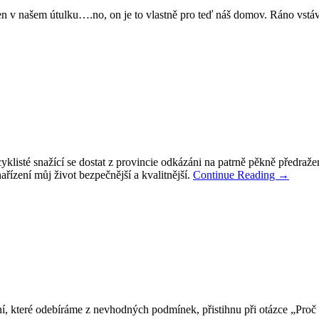
den v našem útulku….no, on je to vlastně pro teď náš domov. Ráno vst
yklisté snažící se dostat z provincie odkázáni na patrně pěkně předra
řízení můj život bezpečnější a kvalitnější.
Continue Reading
→
ení, které odebíráme z nevhodných podmínek, přistihnu při otázce „Pro