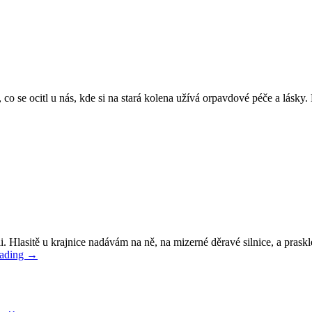
té, co se ocitl u nás, kde si na stará kolena užívá orpavdové péče a lás
i. Hlasitě u krajnice nadávám na ně, na mizerné děravé silnice, a prask
eading
→