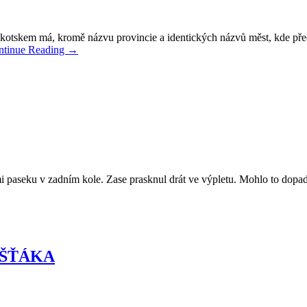
kotskem má, kromě názvu provincie a identických názvů měst, kde před
ntinue Reading
→
paseku v zadním kole. Zase prasknul drát ve výpletu. Mohlo to dopadno
OŠŤÁKA