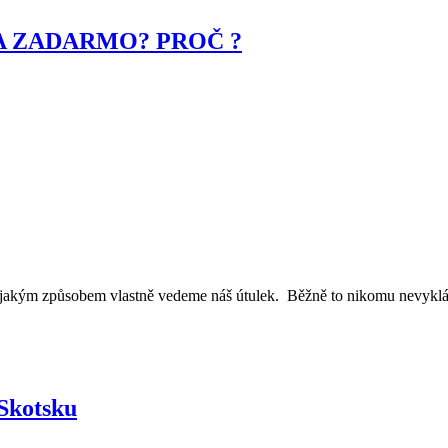
A ZADARMO? PROČ ?
tí, jakým způsobem vlastně vedeme náš útulek. Běžně to nikomu nevykl
 Skotsku