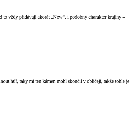
 to vždy přidávají akorát „New“, i podobný charakter krajiny –
ut hůř, taky mi ten kámen mohl skončil v obličeji, takže tohle je