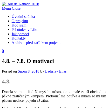
Menu
Close
Úvodní stránka
O projektu
Kdo jsem
Psí útulek v Libni
Jak pomoci
Kontakty
Archiv – před začátkem projektu
0
4.8. – 7.8. O motivaci
Posted on
Srpen 8, 2018
by
Ladislav Elias
4.8.
Docela se mi tu libí. Nemyslím město, ale to malé zátiší obchodu s
pěkně zastrčeným kempem. Probouzí mě bouřka a nikam se mi tím
pádem nechce, pojedu až zítra.