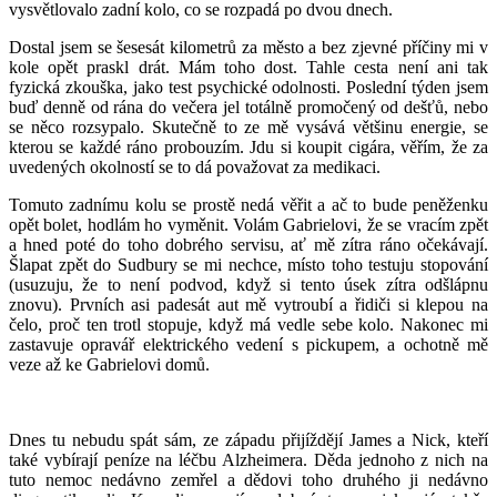
vysvětlovalo zadní kolo, co se rozpadá po dvou dnech.
Dostal jsem se šesesát kilometrů za město a bez zjevné příčiny mi v
kole opět praskl drát. Mám toho dost. Tahle cesta není ani tak
fyzická zkouška, jako test psychické odolnosti. Poslední týden jsem
buď denně od rána do večera jel totálně promočený od dešťů, nebo
se něco rozsypalo. Skutečně to ze mě vysává většinu energie, se
kterou se každé ráno probouzím. Jdu si koupit cigára, věřím, že za
uvedených okolností se to dá považovat za medikaci.
Tomuto zadnímu kolu se prostě nedá věřit a ač to bude peněženku
opět bolet, hodlám ho vyměnit. Volám Gabrielovi, že se vracím zpět
a hned poté do toho dobrého servisu, ať mě zítra ráno očekávají.
Šlapat zpět do Sudbury se mi nechce, místo toho testuju stopování
(usuzuju, že to není podvod, když si tento úsek zítra odšlápnu
znovu). Prvních asi padesát aut mě vytroubí a řidiči si klepou na
čelo, proč ten trotl stopuje, když má vedle sebe kolo. Nakonec mi
zastavuje opravář elektrického vedení s pickupem, a ochotně mě
veze až ke Gabrielovi domů.
Dnes tu nebudu spát sám, ze západu přijíždějí James a Nick, kteří
také vybírají peníze na léčbu Alzheimera. Děda jednoho z nich na
tuto nemoc nedávno zemřel a dědovi toho druhého ji nedávno