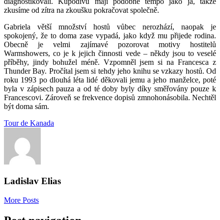
diagnostikovali. Kupodivu mají podobné tempo jako já, takže
zkusíme od zítra na zkoušku pokračovat společně.
Gabriela větší množství hostů vůbec nerozhází, naopak je
spokojený, že to doma zase vypadá, jako když mu přijede rodina.
Obecně je velmi zajímavé pozorovat motivy hostitelů
Warmshowers, co je k jejich činnosti vede – někdy jsou to veselé
příběhy, jindy bohužel méně. Vzpomněl jsem si na Francesca z
Thunder Bay. Pročítal jsem si tehdy jeho knihu se vzkazy hostů. Od
roku 1993 po dlouhá léta lidé děkovali jemu a jeho manželce, poté
byla v zápisech pauza a od té doby byly díky směřovány pouze k
Francescovi. Zároveň se frekvence dopisů zmnohonásobila. Nechtěl
být doma sám.
Tour de Kanada
Ladislav Elias
More Posts