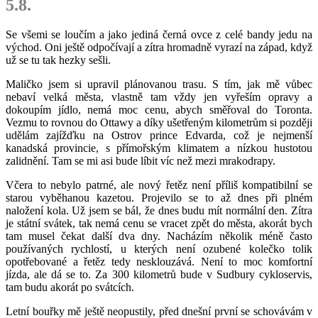
5.8.
Se všemi se loučím a jako jediná černá ovce z celé bandy jedu na
východ. Oni ještě odpočívají a zítra hromadně vyrazí na západ, když
už se tu tak hezky sešli.
Maličko jsem si upravil plánovanou trasu. S tím, jak mě vůbec
nebaví velká města, vlastně tam vždy jen vyřeším opravy a
dokoupím jídlo, nemá moc cenu, abych směřoval do Toronta.
Vezmu to rovnou do Ottawy a díky ušetřeným kilometrům si později
udělám zajížďku na Ostrov prince Edvarda, což je nejmenší
kanadská provincie, s přímořským klimatem a nízkou hustotou
zalidnění. Tam se mi asi bude líbit víc než mezi mrakodrapy.
Včera to nebylo patrné, ale nový řetěz není příliš kompatibilní se
starou vyběhanou kazetou. Projevilo se to až dnes při plném
naložení kola. Už jsem se bál, že dnes budu mít normální den. Zítra
je státní svátek, tak nemá cenu se vracet zpět do města, akorát bych
tam musel čekat další dva dny. Nacházím několik méně často
používaných rychlostí, u kterých není ozubené kolečko tolik
opotřebované a řetěz tedy nesklouzává. Není to moc komfortní
jízda, ale dá se to. Za 300 kilometrů bude v Sudbury cykloservis,
tam budu akorát po svátcích.
Letní bouřky mě ještě neopustily, před dnešní první se schovávám v