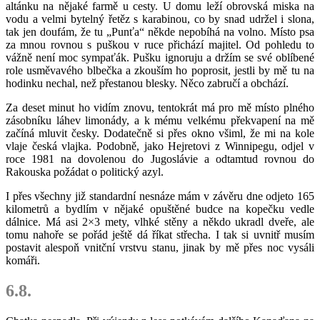
altánku na nějaké farmě u cesty. U domu leží obrovská miska na
vodu a velmi bytelný řetěz s karabinou, co by snad udržel i slona,
tak jen doufám, že tu „Punťa“ někde nepobíhá na volno. Místo psa
za mnou rovnou s puškou v ruce přichází majitel. Od pohledu to
vážně není moc sympaťák. Pušku ignoruju a držím se své oblíbené
role usměvavého blbečka a zkouším ho poprosit, jestli by mě tu na
hodinku nechal, než přestanou blesky. Něco zabručí a obchází.
Za deset minut ho vidím znovu, tentokrát má pro mě místo plného
zásobníku láhev limonády, a k mému velkému překvapení na mě
začíná mluvit česky. Dodatečně si přes okno všiml, že mi na kole
vlaje česká vlajka. Podobně, jako Hejretovi z Winnipegu, odjel v
roce 1981 na dovolenou do Jugoslávie a odtamtud rovnou do
Rakouska požádat o politický azyl.
I přes všechny již standardní nesnáze mám v závěru dne odjeto 165
kilometrů a bydlím v nějaké opuštěné budce na kopečku vedle
dálnice. Má asi 2×3 mety, vlhké stěny a někdo ukradl dveře, ale
tomu nahoře se pořád ještě dá říkat střecha. I tak si uvnitř musím
postavit alespoň vnitční vrstvu stanu, jinak by mě přes noc vysáli
komáři.
6.8.