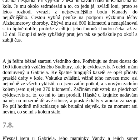
Chatka nespadla. Při výjezdu z lesa potkávám dalšího Kanaďana na
kole. Je mu okolo sedmdesáti a to, co jedu já, zvládl loni, proto se
letos rozhodl vyrazit z nejsevernějšího bodu Kanady do
nejjižnějšího. Cestou vybírá peníze na podporu výzkumu léčby
Alzheimerovy choroby. Zbývá mu asi 600 kilometrů a nenaplánoval
si to úplně dobře, protože v cíli jej jeho fanoušci budou čekat až za
13 dní. Koupil si tedy rybářský prut, jen tak se poflakule po okolí a
zabíjí čas.
A já řeším běžné starosti všedního dne. Potřebuju se dnes dostat do
160 kilometrů vzdáleného Sudbury, kde je cykloservis. Nocleh mám
domluvený u Gabriela. Ke špatně fungující kazetě se opět přidaly
prasklé dráty v kole. Vskutku zvláštní, vážně toho nevezu moc, asi
nejméně ze všech cyklistů, co jsem zatím potkal, a s novým zadním
kolem jsem ujel jen 270 kilometrů. Začínám mít vztek na předchozí
cykloservis za to, co mi to tam prodali. Hlasitě u krajnice nadávám
na ně, na mizerné děravé silnice, a prasklé dráty v amoku zahazuji.
Po půl hodině mě zchlazuje tak brutální slejvák, že za moment ani
nevím, co se mi s kolem stalo.
7.8.
Přespal jsem u Gabriela, jeho maminky Vandy a jejich super