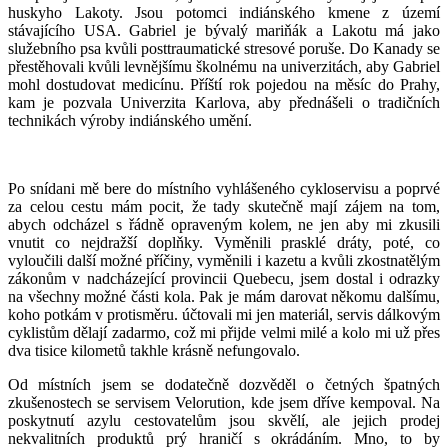
huskyho Lakoty. Jsou potomci indiánského kmene z území
stávajícího USA. Gabriel je bývalý mariňák a Lakotu má jako
služebního psa kvůli posttraumatické stresové poruše. Do Kanady se
přestěhovali kvůli levnějšímu školnému na univerzitách, aby Gabriel
mohl dostudovat medicínu. Příští rok pojedou na měsíc do Prahy,
kam je pozvala Univerzita Karlova, aby přednášeli o tradičních
technikách výroby indiánského umění.
Po snídani mě bere do místního vyhlášeného cykloservisu a poprvé
za celou cestu mám pocit, že tady skutečně mají zájem na tom,
abych odcházel s řádně opraveným kolem, ne jen aby mi zkusili
vnutit co nejdražší doplňky. Vyměnili prasklé dráty, poté, co
vyloučili další možné příčiny, vyměnili i kazetu a kvůli zkostnatělým
zákonům v nadcházející provincii Quebecu, jsem dostal i odrazky
na všechny možné části kola. Pak je mám darovat někomu dalšímu,
koho potkám v protisměru. účtovali mi jen materiál, servis dálkovým
cyklistům dělají zadarmo, což mi přijde velmi milé a kolo mi už přes
dva tisice kilometů takhle krásně nefungovalo.
Od místních jsem se dodatečně dozvěděl o četných špatných
zkušenostech se servisem Velorution, kde jsem dříve kempoval. Na
poskytnutí azylu cestovatelům jsou skvělí, ale jejich prodej
nekvalitních produktů prý hraničí s okrádáním. Mno, to by