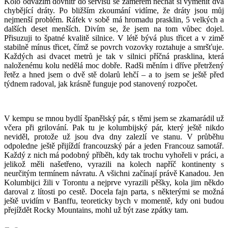
Kolo odvážím dovnitř do servisu se záměrem nechat si vyměnit dva
chybějící dráty. Po bližším zkoumání vidíme, že dráty jsou můj
nejmenší problém. Ráfek v sobě má hromadu prasklin, 5 velkých a
dalších deset menších. Divím se, že jsem na tom vůbec dojel.
Přisuzuji to špatné kvalitě silnice. V létě bývá plus třicet a v zimě
stabilně mínus třicet, čímž se povrch vozovky roztahuje a smršťuje.
Každých asi dvacet metrů je tak v silnici příčná prasklina, která
naloženému kolu nedělá moc dobře. Radši měním i dříve přetržený
řetěz a hned jsem o dvě stě dolarů lehčí – a to jsem se ještě před
týdnem radoval, jak krásně funguje pod stanovený rozpočet.
V kempu se mnou bydlí španělský pár, s těmi jsem se zkamarádil už
včera při grilování. Pak tu je kolumbijský pár, který ještě nikdo
neviděl, protože už jsou dva dny zalezlí ve stanu. V průběhu
odpoledne ještě přijíždí francouzský pár a jeden Francouz samotář.
Každý z nich má podobný příběh, kdy tak trochu vyhořeli v práci, a
jelikož měli našetřeno, vyrazili na kolech napříč kontinenty s
neurčitým termínem návratu. A všichni začínají právě Kanadou. Jen
Kolumbijci žili v Torontu a nejprve vyrazili pěšky, kola jim někdo
daroval z lítosti po cestě. Docela fajn parta, s některými se možná
ještě uvidím v Banffu, teoreticky bych v momentě, kdy oni budou
přejíždět Rocky Mountains, mohl už být zase zpátky tam.