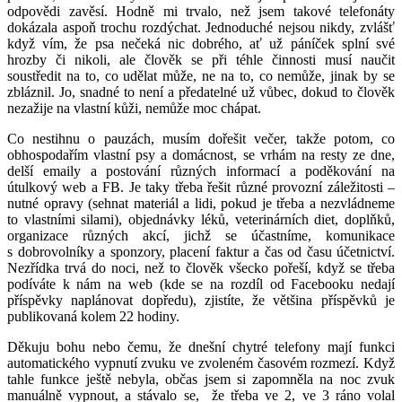
odpovědi zavěsí. Hodně mi trvalo, než jsem takové telefonáty
dokázala aspoň trochu rozdýchat. Jednoduché nejsou nikdy, zvlášť
když vím, že psa nečeká nic dobrého, ať už páníček splní své
hrozby či nikoli, ale člověk se při téhle činnosti musí naučit
soustředit na to, co udělat může, ne na to, co nemůže, jinak by se
zbláznil. Jo, snadné to není a předatelné už vůbec, dokud to člověk
nezažije na vlastní kůži, nemůže moc chápat.
Co nestihnu o pauzách, musím dořešit večer, takže potom, co
obhospodařím vlastní psy a domácnost, se vrhám na resty ze dne,
delší emaily a postování různých informací a poděkování na
útulkový web a FB. Je taky třeba řešit různé provozní záležitosti –
nutné opravy (sehnat materiál a lidi, pokud je třeba a nezvládneme
to vlastními silami), objednávky léků, veterinárních diet, doplňků,
organizace různých akcí, jichž se účastníme, komunikace
s dobrovolníky a sponzory, placení faktur a čas od času účetnictví.
Nezřídka trvá do noci, než to člověk všecko pořeší, když se třeba
podíváte k nám na web (kde se na rozdíl od Facebooku nedají
příspěvky naplánovat dopředu), zjistíte, že většina příspěvků je
publikovaná kolem 22 hodiny.
Děkuju bohu nebo čemu, že dnešní chytré telefony mají funkci
automatického vypnutí zvuku ve zvoleném časovém rozmezí. Když
tahle funkce ještě nebyla, občas jsem si zapomněla na noc zvuk
manuálně vypnout, a stávalo se, že třeba ve 2, ve 3 ráno volal