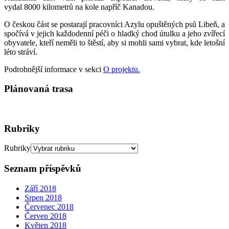
vydal 8000 kilometrů na kole napříč Kanadou.
O českou část se postarají pracovníci Azylu opuštěných psů Libeň, a
spočívá v jejich každodenní péči o hladký chod útulku a jeho zvířecí
obyvatele, kteří neměli to štěstí, aby si mohli sami vybrat, kde letošní
léto stráví.
Podrobnější informace v sekci
O projektu.
Plánovaná trasa
Rubriky
Rubriky
Seznam příspěvků
Září 2018
Srpen 2018
Červenec 2018
Červen 2018
Květen 2018