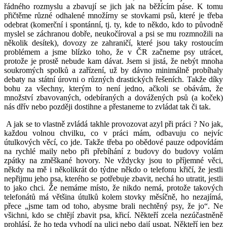
řádného rozmyslu a zbavují se jich jak na běžícím páse. K tomu
přičtěme různé odhalené množírny se stovkami psů, které je třeba
odebrat (komerční i spontánní, tj. ty, kde to někdo, kdo to původně
myslel se záchranou dobře, neukočíroval a psi se mu rozmnožili na
několik desítek), dovozy ze zahraničí, které jsou taky rostoucím
problémem a jsme blízko toho, že v ČR začneme psy utrácet,
protože je prostě nebude kam dávat. Jsem si jistá, že nebýt mnoha
soukromých spolků a zařízení, už by dávno minimálně probíhaly
debaty na státní úrovni o různých drastických řešeních. Takže díky
bohu za všechny, kterým to není jedno, ačkoli se obávám, že
množství zbavovaných, odebíraných a dovážených psů (a koček)
nás dřív nebo později dostihne a přestaneme to zvládat tak či tak.
A jak se to vlastně zvládá takhle provozovat azyl při práci ? No jak,
každou volnou chvilku, co v práci mám, odbavuju co nejvíc
útulkových věcí, co jde. Takže třeba po obědové pauze odpovídám
na rychlé maily nebo při přebíhání z budovy do budovy volám
zpátky na změškané hovory. Ne vždycky jsou to příjemné věci,
někdy na mě i několikrát do týdne někdo o telefonu křičí, že jestli
nepřijmu jeho psa, kterého se potřebuje zbavit, nechá ho utratit, jestli
to jako chci. Že nemáme místo, že nikdo nemá, protože takových
telefonátů má většina útulků kolem stovky měsíčně, ho nezajímá,
přece „jsme tam od toho, abysme brali nechtěný psy, že jo“. Ne
všichni, kdo se chtějí zbavit psa, křicí. Někteří zcela nezúčastněně
prohlásí, že ho teda vyhodí na ulici nebo dají uspat. Někteří jen bez