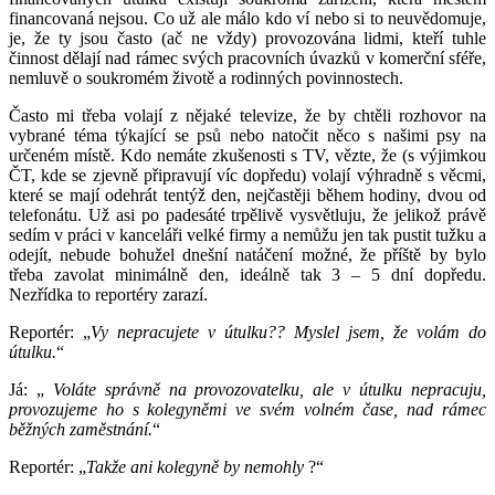
financovaná nejsou. Co už ale málo kdo ví nebo si to neuvědomuje,
je, že ty jsou často (ač ne vždy) provozována lidmi, kteří tuhle
činnost dělají nad rámec svých pracovních úvazků v komerční sféře,
nemluvě o soukromém životě a rodinných povinnostech.
Často mi třeba volají z nějaké televize, že by chtěli rozhovor na
vybrané téma týkající se psů nebo natočit něco s našimi psy na
určeném místě. Kdo nemáte zkušenosti s TV, vězte, že (s výjimkou
ČT, kde se zjevně připravují víc dopředu) volají výhradně s věcmi,
které se mají odehrát tentýž den, nejčastěji během hodiny, dvou od
telefonátu. Už asi po padesáté trpělivě vysvětluju, že jelikož právě
sedím v práci v kanceláři velké firmy a nemůžu jen tak pustit tužku a
odejít, nebude bohužel dnešní natáčení možné, že příště by bylo
třeba zavolat minimálně den, ideálně tak 3 – 5 dní dopředu.
Nezřídka to reportéry zarazí.
Reportér: „
Vy nepracujete v útulku?? Myslel jsem, že volám do
útulku.
“
Já: „
Voláte správně na provozovatelku, ale v útulku nepracuju,
provozujeme ho s kolegyněmi ve svém volném čase, nad rámec
běžných zaměstnání.
“
Reportér: „
Takže ani kolegyně by nemohly
?“