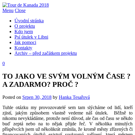
Menu
Close
Úvodní stránka
O projektu
Kdo jsem
Psí útulek v Libni
Jak pomoci
Kontakty
Archiv – před začátkem projektu
0
TO JAKO VE SVÝM VOLNÝM ČASE ?
A ZADARMO? PROČ ?
Posted on
Srpen 30, 2018
by
Hanka Tesařová
Tuhle otázku my provozovatelé sem tam slýcháme od lidí, kteří
zjistí, jakým způsobem vlastně vedeme náš útulek. Běžně to
nikomu nevykládáme, protože není důvod, ale čas od času se někdo
buď zeptá nebo na to nějak přijde řeč. V několika minulých
příspěvcích jsem už několikrát zmínila, že kromě městy zřízených či
financovaných útulků existují soukromá zařízení, která městem