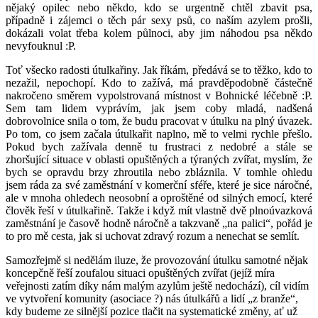
nějaký opilec nebo někdo, kdo se urgentně chtěl zbavit psa,
případně i zájemci o těch pár sexy psů, co naším azylem prošli,
dokázali volat třeba kolem půlnoci, aby jim náhodou psa někdo
nevyfouknul :P.
Toť všecko radosti útulkařiny. Jak říkám, předává se to těžko, kdo to
nezažil, nepochopí. Kdo to zažívá, má pravděpodobně částečně
nakročeno směrem vypolstrovaná místnost v Bohnické léčebně :P.
Sem tam lidem vyprávím, jak jsem coby mladá, nadšená
dobrovolnice snila o tom, že budu pracovat v útulku na plný úvazek.
Po tom, co jsem začala útulkařit naplno, mě to velmi rychle přešlo.
Pokud bych zažívala denně tu frustraci z nedobré a stále se
zhoršující situace v oblasti opuštěných a týraných zvířat, myslím, že
bych se opravdu brzy zhroutila nebo zbláznila. V tomhle ohledu
jsem ráda za své zaměstnání v komerční sféře, které je sice náročné,
ale v mnoha ohledech neosobní a oproštěné od silných emocí, které
člověk řeší v útulkařině. Takže i když mít vlastně dvě plnoúvazková
zaměstnání je časově hodně náročně a takzvaně „na palici“, pořád je
to pro mě cesta, jak si uchovat zdravý rozum a nenechat se semlít.
Samozřejmě si nedělám iluze, že provozování útulku samotné nějak
koncepčně řeší zoufalou situaci opuštěných zvířat (jejíž míra
veřejnosti zatím díky nám malým azylům ještě nedochází), cíl vidím
ve vytvoření komunity (asociace ?) nás útulkářů a lidí „z branže“,
kdy budeme ze silnější pozice tlačit na systematické změny, ať už