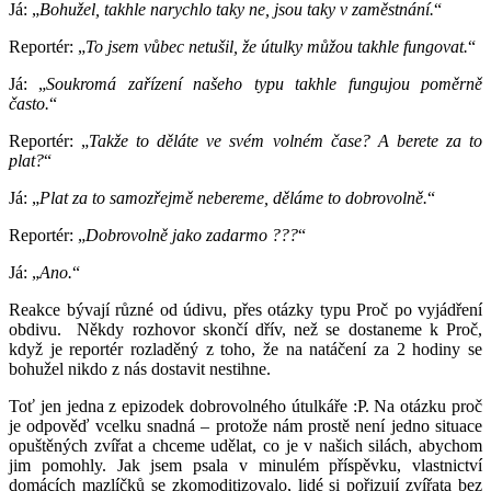
Já: „
Bohužel, takhle narychlo taky ne, jsou taky v zaměstnání.
“
Reportér: „
To jsem vůbec netušil, že útulky můžou takhle fungovat.
“
Já: „
Soukromá zařízení našeho typu takhle fungujou poměrně
často.
“
Reportér: „
Takže to děláte ve svém volném čase? A berete za to
plat?
“
Já: „
Plat za to samozřejmě nebereme, děláme to dobrovolně.
“
Reportér: „
Dobrovolně jako zadarmo ???
“
Já: „
Ano.
“
Reakce bývají různé od údivu, přes otázky typu Proč po vyjádření
obdivu. Někdy rozhovor skončí dřív, než se dostaneme k Proč,
když je reportér rozladěný z toho, že na natáčení za 2 hodiny se
bohužel nikdo z nás dostavit nestihne.
Toť jen jedna z epizodek dobrovolného útulkáře :P. Na otázku proč
je odpověď vcelku snadná – protože nám prostě není jedno situace
opuštěných zvířat a chceme udělat, co je v našich silách, abychom
jim pomohly. Jak jsem psala v minulém příspěvku, vlastnictví
domácích mazlíčků se zkomoditizovalo, lidé si pořizují zvířata bez