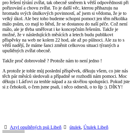
pro řešení týrání zvířat, tak obecně směrem k větší odpovědnosti při
pořizování a chovu zvířat. To je další věc, kterou přihazuju na
hromadu svých útulkových povinností, ač jsem si vědoma, že je to
velký úkol. Ale bez toho budeme schopni pomoct jen těm několika
málo psům, co mají to štěstí, že se dostanou do naší péče. Což není
málo, ale je třeba směřovat i ke koncepčním řešením. Takže je
možné, že v následujících měsících a letech budu publikovt
příspěvky na web ne kolem 22 hod, ale až po půlnoci. Ale za to s
větší nadějí, že máme šanci změnit celkovou situaci týraných a
upuštěných zvířat obecně.
Takže proč dobrovolně ? Protože nám to není jedno !
A protože je tohle můj poslední příspěvek, děkuju všem, co jste nás
těch pár měsíců sledovali a případně se rozhodli nám pomoci. Moc
děkuju i Láďovi za tenhle nápad a za skvělou spolupráci. Pokud jste
si z čehokoli, o čem jsme psali, i něco odnesli, o to líp :). DÍKY!
Azyl opuštěných psů Libeň
útulek
,
Útulek Libeň