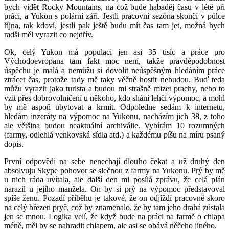
bych vidět Rocky Mountains, na což bude habaděj času v létě při
práci, a Yukon s polární září. Jestli pracovní sezóna skončí v půlce
října, tak kdoví, jestli pak ještě budu mít čas tam jet, možná bych
radši měl vyrazit co nejdřív.
Ok, celý Yukon má populaci jen asi 35 tisíc a práce pro
Východoevropana tam fakt moc není, takže pravděpodobnost
úspěchu je malá a nemůžu si dovolit neúspěšným hledáním práce
ztrácet čas, protože tady mě taky věčně hostit nebudou. Buď teda
můžu vyrazit jako turista a budou mi strašně mizet prachy, nebo to
vzít přes dobrovolničení u někoho, kdo shání lehčí výpomoc, a mohl
by mě aspoň ubytovat a krmit. Odpoledne sedám k internetu,
hledám inzeráty na výpomoc na Yukonu, nacházím jich 38, z toho
ale většina budou neaktuální archiválie. Vybírám 10 rozumných
(farmy, odlehlá venkovská sídla atd.) a každému píšu na míru psaný
dopis.
První odpovědi na sebe nenechají dlouho čekat a už druhý den
absolvuju Skype pohovor se slečnou z farmy na Yukonu. Prý by mě
u nich ráda uvítala, ale další den mi posílá zprávu, že celá plán
narazil u jejího manžela. On by si prý na výpomoc představoval
spíše ženu. Pozadí příběhu je takové, že on odjíždí pracovně skoro
na celý březen pryč, což by znamenalo, že by tam jeho drahá zůstala
jen se mnou. Logika velí, že když bude na práci na farmě o chlapa
méně, měl by se nahradit chlapem, ale asi se obává něčeho jiného.