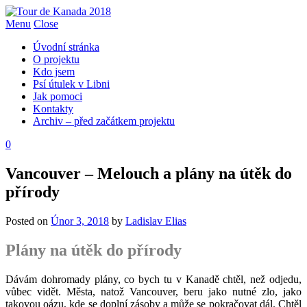
Menu
Close
Úvodní stránka
O projektu
Kdo jsem
Psí útulek v Libni
Jak pomoci
Kontakty
Archiv – před začátkem projektu
0
Vancouver – Melouch a plány na útěk do
přírody
Posted on
Únor 3, 2018
by
Ladislav Elias
Plány na útěk do přírody
Dávám dohromady plány, co bych tu v Kanadě chtěl, než odjedu,
vůbec vidět. Města, natož Vancouver, beru jako nutné zlo, jako
takovou oázu, kde se doplní zásoby a může se pokračovat dál. Chtěl