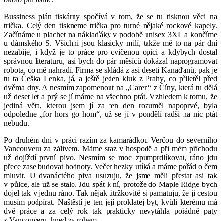
Bussiness plán tiskárny spočívá v tom, že se tu tisknou věci na
trička. Celý den tiskneme trička pro turné nějaké rockové kapely.
Začínáme u plachet na náklaďáky v podobě unisex 3XL a končíme
u dámského S. Všichni jsou klasicky milí, takže mě to na pár dní
nezabije, i když je to práce pro cvičenou opici a kdybych dostal
správnou literaturu, asi bych do pár měsíců dokázal naprogramovat
robota, co mě nahradí. Firma se skládá z asi deseti Kanaďanů, pak je
tu ta Češka Lenka, já, a ještě jeden kluk z Prahy, co přiletěl před
dvěma dny. A nesmím zapomenout na „Caren“ z Číny, která tu dělá
už deset let a prý se jí máme na všechno ptát. Vzhledem k tomu, že
jediná věta, kterou jsem jí za ten den rozuměl napoprvé, byla
odpoledne „for hors go hom“, už se jí v pondělí radši na nic ptát
nebudu.
Po druhém dni v práci razím za kamarádkou Verčou do severního
Vancouveru za zálivem. Máme sraz v hospodě a při mém příchodu
už dojíždí první pivo. Nesmím se moc zpumprdlíkovat, ráno jdu
přece zase budovat hodnoty. Večer hezky utíká a máme pořád o čem
mluvit. U dvanáctého piva usuzuju, že jsme měli přestat asi tak
v půlce, ale už se stalo. Jdu spát k ní, protože do Maple Ridge bych
dojel tak v jednu ráno. Tak nějak útržkovitě si pamatuju, že ji cestou
musím podpírat. Naštěstí je ten její proklatej byt, kvůli kterému má
dvě práce a za celý rok tak prakticky nevytáhla pořádně paty
z Vancouveru, hned za rohem.