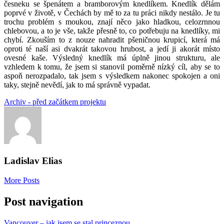
česneku se špenátem a bramborovým knedlíkem. Knedlík dělám
poprvé v životě, v Čechách by mě to za tu práci nikdy nestálo. Je tu
trochu problém s moukou, znají něco jako hladkou, celozrnnou
chlebovou, a to je vše, takže přesně to, co potřebuju na knedlíky, mi
chybí. Zkouším to z nouze nahradit pšeničnou krupicí, která má
oproti té naší asi dvakrát takovou hrubost, a jedí ji akorát místo
ovesné kaše. Výsledný knedlík má úplně jinou strukturu, ale
vzhledem k tomu, že jsem si stanovil poměrně nízký cíl, aby se to
aspoň nerozpadalo, tak jsem s výsledkem nakonec spokojen a oni
taky, stejně nevědí, jak to má správně vypadat.
Archiv - před začátkem projektu
Ladislav Elias
More Posts
Post navigation
Vancouver – jak jsem se stal princeznou