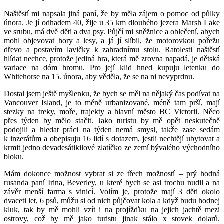
Naštěstí mi napsala jiná paní, že by měla zájem o pomoc od půlky
února. Je jí odhadem 40, žije u 35 km dlouhého jezera Marsh Lake
ve srubu, má dvě děti a dva psy. Půjčí mi sněžnice a oblečení, abych
mohl objevovat hory a lesy, a já jí slíbil, že motorovkou pořežu
dřevo a postavím lavičky k zahradnímu stolu. Ratolesti naštěstí
hlídat nechce, protože jediná hra, která mě zrovna napadá, je dětská
variace na dóm hromu. Pro její klid hned kupuju letenku do
Whitehorse na 15. února, aby věděla, že se na ni nevyprdnu.
Dostal jsem ještě myšlenku, že bych se měl na nějaký čas podívat na
Vancouver Island, je to méně urbanizované, méně tam prší, mají
stezky na treky, moře, trajekty a hlavní město BC Victorii. Něco
přes týden by mělo stačit. Jako turistu by mě opět neskutečně
podojili a hledat práci na týden nemá smysl, takže zase sedám
k inzerátům a obepisuju 16 lidí s dotazem, jestli nechtějí ubytovat a
krmit jedno devadesátikilové zlatíčko ze zemí bývalého východního
bloku.
Mám dokonce možnost vybrat si ze třech možností – prý hodná
rusanda paní Irina, Beverley, u které bych se asi trochu nudil a na
závěr menší farma s vinicí. Volím je, protože mají 3 děti okolo
dvaceti let, 6 psů, můžu si od nich půjčovat kola a když budu hodnej
kluk, tak by mě mohli vzít i na projížďku na jejich jachtě mezi
ostrovy, což by mě jako turistu jinak stálo x stovek dolarů.