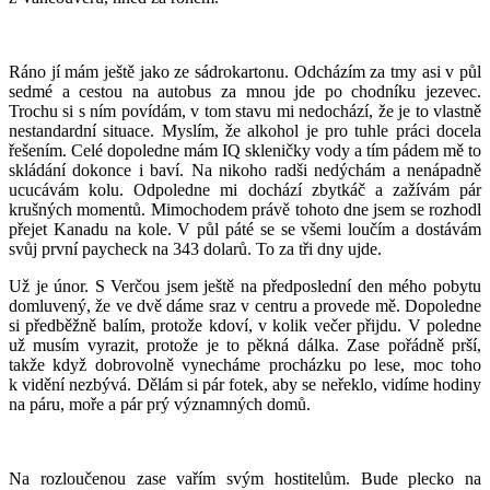
Ráno jí mám ještě jako ze sádrokartonu. Odcházím za tmy asi v půl
sedmé a cestou na autobus za mnou jde po chodníku jezevec.
Trochu si s ním povídám, v tom stavu mi nedochází, že je to vlastně
nestandardní situace. Myslím, že alkohol je pro tuhle práci docela
řešením. Celé dopoledne mám IQ skleničky vody a tím pádem mě to
skládání dokonce i baví. Na nikoho radši nedýchám a nenápadně
ucucávám kolu. Odpoledne mi dochází zbytkáč a zažívám pár
krušných momentů. Mimochodem právě tohoto dne jsem se rozhodl
přejet Kanadu na kole. V půl páté se se všemi loučím a dostávám
svůj první paycheck na 343 dolarů. To za tři dny ujde.
Už je únor. S Verčou jsem ještě na předposlední den mého pobytu
domluvený, že ve dvě dáme sraz v centru a provede mě. Dopoledne
si předběžně balím, protože kdoví, v kolik večer přijdu. V poledne
už musím vyrazit, protože je to pěkná dálka. Zase pořádně prší,
takže když dobrovolně vynecháme procházku po lese, moc toho
k vidění nezbývá. Dělám si pár fotek, aby se neřeklo, vidíme hodiny
na páru, moře a pár prý významných domů.
Na rozloučenou zase vařím svým hostitelům. Bude plecko na