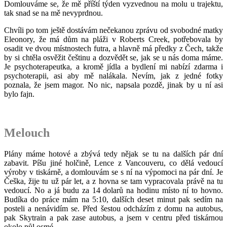
Domlouváme se, že mě příští týden vyzvednou na molu u trajektu,
tak snad se na mě nevyprdnou.
Chvíli po tom ještě dostávám nečekanou zprávu od svobodné matky
Eleonory, že má dům na pláži v Roberts Creek, potřebovala by
osadit ve dvou místnostech futra, a hlavně má předky z Čech, takže
by si chtěla osvěžit češtinu a dozvědět se, jak se u nás doma máme.
Je psychoterapeutka, a kromě jídla a bydlení mi nabízí zdarma i
psychoterapii, asi aby mě nalákala. Nevím, jak z jedné fotky
poznala, že jsem magor. No nic, napsala pozdě, jinak by u ní asi
bylo fajn.
Melouch
Plány máme hotové a zbývá tedy nějak se tu na dalších pár dní
zabavit. Píšu jiné holčině, Lence z Vancouveru, co dělá vedoucí
výroby v tiskárně, a domlouvám se s ní na výpomoci na pár dní. Je
Češka, žije tu už pár let, a z hovna se tam vypracovala právě na tu
vedoucí. No a já budu za 14 dolarů na hodinu místo ní to hovno.
Budíka do práce mám na 5:10, dalších deset minut pak sedím na
posteli a nenávidím se. Před šestou odcházím z domu na autobus,
pak Skytrain a pak zase autobus, a jsem v centru před tiskárnou
okolo půl osmé.